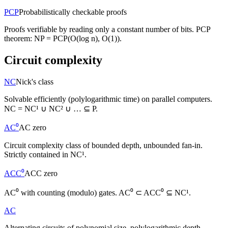
PCP
Probabilistically checkable proofs
Proofs verifiable by reading only a constant number of bits. PCP
theorem: NP = PCP(O(log n), O(1)).
Circuit complexity
NC
Nick's class
Solvable efficiently (polylogarithmic time) on parallel computers.
NC = NC¹ ∪ NC² ∪ … ⊆ P.
AC⁰
AC zero
Circuit complexity class of bounded depth, unbounded fan-in.
Strictly contained in NC¹.
ACC⁰
ACC zero
AC⁰ with counting (modulo) gates. AC⁰ ⊂ ACC⁰ ⊆ NC¹.
AC
Alternating circuits of polynomial size, polylogarithmic depth.