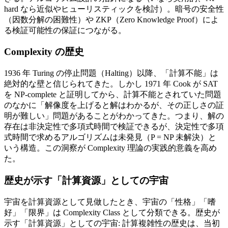
hard なら近似やヒューリスティックを検討）。暗号の安全性
（因数分解の困難性）や ZKP（Zero Knowledge Proof）によ
る検証可能性の保証につながる。
Complexity の歴史
1936 年 Turing の停止問題（Halting）以降、「計算不能」は
絶対的な壁と信じられてきた。しかし 1971 年 Cook が SAT
を NP-complete と証明してから、計算不能とされていた問題
のなかに「解像度を上げると解はわかるが、その正しさの証
明が難しい」問題があることがわかってきた。つまり、解の
存在は非決定性で多項式時間で検証できるが、決定性で多項
式時間で求めるアルゴリズムは未発見（P = NP 未解決）と
いう構造。この洞察が Complexity 理論の実践的意義を高め
た。
歴史が示す「計算資源」としての宇宙
宇宙を計算資源として見做したとき、宇宙の「性格」「嗜
好」「限界」は Complexity Class として分類できる。歴史が
示す「計算資源」としての宇宙: 計算複雑性の歴史は、当初