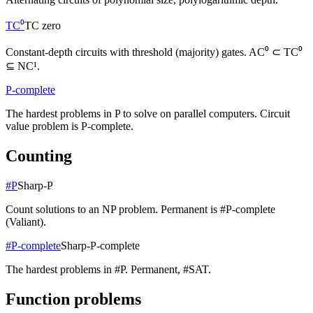
TC⁰
TC zero
Constant-depth circuits with threshold (majority) gates. AC⁰ ⊂ TC⁰
⊆ NC¹.
P-complete
The hardest problems in P to solve on parallel computers. Circuit
value problem is P-complete.
Counting
#P
Sharp-P
Count solutions to an NP problem. Permanent is #P-complete
(Valiant).
#P-complete
Sharp-P-complete
The hardest problems in #P. Permanent, #SAT.
Function problems