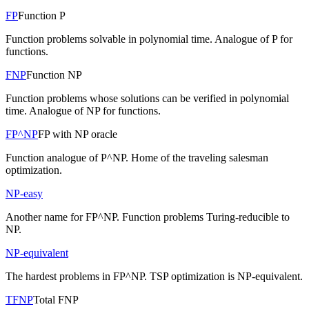
FP
Function P
Function problems solvable in polynomial time. Analogue of P for
functions.
FNP
Function NP
Function problems whose solutions can be verified in polynomial
time. Analogue of NP for functions.
FP^NP
FP with NP oracle
Function analogue of P^NP. Home of the traveling salesman
optimization.
NP-easy
Another name for FP^NP. Function problems Turing-reducible to
NP.
NP-equivalent
The hardest problems in FP^NP. TSP optimization is NP-equivalent.
TFNP
Total FNP