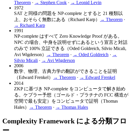
Theorem
·
→
Stephen Cook
·
→
Leonid Levin
1972
SAT と同様の問題を NP-complete とすると 21 種類以
上、おそらく無数にある（Richard Karp）
→ Theorem
·
→
Richard Karp
1991
NP-complete はすべて Zero Knowledge Proof がある。
NPC の場合、中身を説明せずにあるという宣言と対話
のみで 100% 立証できる（Oded Goldreich, Silvio Micali,
Avi Wigderson）
→ Theorem
·
→
Oded Goldreich
·
→
Silvio Micali
·
→
Avi Wigderson
2006
数学、物理、古典力学の翻訳ができることを証明
（Edward Frenkel）
→ Theorem
·
→
Edward Frenkel
2014
ZKP に基づき NP-complete をコンピュータで解き始め
る。ケプラー予想（ゴールド・プラチナの FCC 構造が
空間で最も安定）をコンピュータで証明（Thomas
Hales）
→ Theorem
·
→
Thomas Hales
Complexity Framework による分類フロ
ー