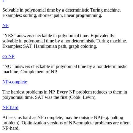
Solvable in polynomial time by a deterministic Turing machine.
Examples: sorting, shortest path, linear programming.
NP
"YES" answers checkable in polynomial time. Equivalently:
solvable in polynomial time by a nondeterministic Turing machine.
Examples: SAT, Hamiltonian path, graph coloring.
co-NP
"NO" answers checkable in polynomial time by a nondeterministic
machine. Complement of NP.
NP-complete
The hardest problems in NP. Every NP problem reduces to them in
polynomial time. SAT was the first (Cook–Levin).
NP-hard
At least as hard as NP-complete; may be outside NP (e.g. halting
problem). Optimization versions of NP-complete problems are often
NP-hard.