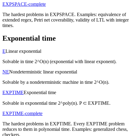
EXPSPACE-complete
The hardest problems in EXPSPACE. Examples: equivalence of
extended regex, Petri net coverability, validity of LTL with integer
times.
Exponential time
E
Linear exponential
Solvable in time 2^O(n) (exponential with linear exponent).
NE
Nondeterministic linear exponential
Solvable by a nondeterministic machine in time 2^O(n).
EXPTIME
Exponential time
Solvable in exponential time 2^poly(n). P ⊂ EXPTIME.
EXPTIME-complete
The hardest problems in EXPTIME. Every EXPTIME problem
reduces to them in polynomial time. Examples: generalized chess,
checkers.