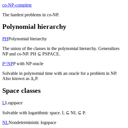
co-NP-complete
The hardest problems in co-NP.
Polynomial hierarchy
PH
Polynomial hierarchy
The union of the classes in the polynomial hierarchy. Generalizes
NP and co-NP. PH ⊆ PSPACE.
P^NP
P with NP oracle
Solvable in polynomial time with an oracle for a problem in NP.
Also known as Δ₂P.
Space classes
L
Logspace
Solvable with logarithmic space. L ⊆ NL ⊆ P.
NL
Nondeterministic logspace