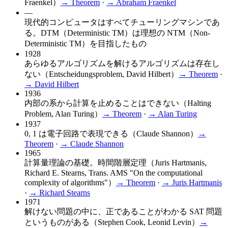
Fraenkel）
→ Theorem
·
→
Abraham Fraenkel
—
現代的コンピュータはすべてチューリングマシンであ
る。DTM（Deterministic TM）は理想の NTM（Non-
Deterministic TM）を目指したもの
1928
あらゆるアルゴリズムを解けるアルゴリズムは存在し
ない（Entscheidungsproblem, David Hilbert）
→ Theorem
·
→
David Hilbert
1936
内部の系から計算を止めることはできない（Halting
Problem, Alan Turing）
→ Theorem
·
→
Alan Turing
1937
0, 1 は電子回路で表現できる（Claude Shannon）
→
Theorem
·
→
Claude Shannon
1965
計算量理論の基礎。時間階層定理（Juris Hartmanis,
Richard E. Stearns, Trans. AMS "On the computational
complexity of algorithms"）
→ Theorem
·
→
Juris Hartmanis
·
→
Richard Stearns
1971
解けない問題の中に、正であることがわかる SAT 問題
というものがある（Stephen Cook, Leonid Levin）
→