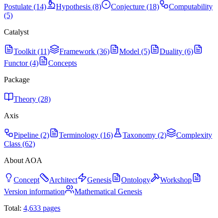
Postulate (14)
Hypothesis (8)
Conjecture (18)
Computability
(5)
Catalyst
Toolkit (11)
Framework (36)
Model (5)
Duality (6)
Functor (4)
Concepts
Package
Theory (28)
Axis
Pipeline (2)
Terminology (16)
Taxonomy (2)
Complexity
Class (62)
About AOA
Concept
Architect
Genesis
Ontology
Workshop
Version information
Mathematical Genesis
Total:
4,633
pages