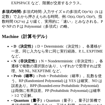
EXPSPACE など、階層が交差するクラス。
多項式時間:
多項式時間: 入力サイズ n の多項式 O(n^k)（k は
定数）で上から押さえられる時間。例: O(n), O(n²), O(n³)。指
数時間 O(2^n) より緩く、実用的に「速い」とみなされる。P
や NP の P は Polynomial（多項式）の略。
Machine（計算モデル）
•
D（決定性）:
D = Deterministic（決定性）。各遷移が
一意。同じ入力なら常に同じ実行経路。P, L, EXPTIME
など。
•
N（非決定性）:
N = Nondeterministic（非決定性）。各
遷移で複数の選択肢があり、いずれかで受理すれば受
理。NP, NL, NEXPTIME など。
•
Prob（確率）:
Prob = Probabilistic（確率）。乱数を使
う。RP (Randomized Polynomial) は YES は確実、NO は
誤差あり。BPP (Bounded-error Probabilistic Polynomial)
は両側に有界誤差。PP (Probabilistic Polynomial) は確率
> 1/2 で正解。
•
Quantum（量子）:
Quantum（量子）。量子計算機で