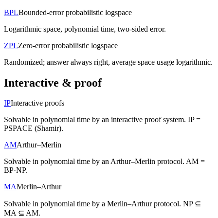
BPL
Bounded-error probabilistic logspace
Logarithmic space, polynomial time, two-sided error.
ZPL
Zero-error probabilistic logspace
Randomized; answer always right, average space usage logarithmic.
Interactive & proof
IP
Interactive proofs
Solvable in polynomial time by an interactive proof system. IP =
PSPACE (Shamir).
AM
Arthur–Merlin
Solvable in polynomial time by an Arthur–Merlin protocol. AM =
BP·NP.
MA
Merlin–Arthur
Solvable in polynomial time by a Merlin–Arthur protocol. NP ⊆
MA ⊆ AM.