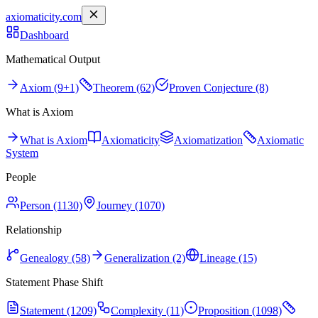
axiomaticity.com
Dashboard
Mathematical Output
Axiom (9+1)
Theorem (62)
Proven Conjecture (8)
What is Axiom
What is Axiom
Axiomaticity
Axiomatization
Axiomatic
System
People
Person (1130)
Journey (1070)
Relationship
Genealogy (58)
Generalization (2)
Lineage (15)
Statement Phase Shift
Statement (1209)
Complexity (11)
Proposition (1098)