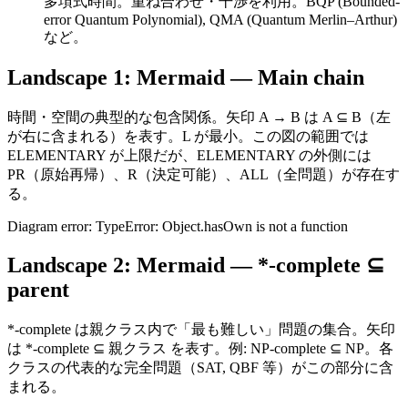
多項式時間。重ね合わせ・干渉を利用。BQP (Bounded-
error Quantum Polynomial), QMA (Quantum Merlin–Arthur)
など。
Landscape 1: Mermaid — Main chain
時間・空間の典型的な包含関係。矢印 A → B は A ⊆ B（左
が右に含まれる）を表す。L が最小。この図の範囲では
ELEMENTARY が上限だが、ELEMENTARY の外側には
PR（原始再帰）、R（決定可能）、ALL（全問題）が存在す
る。
Diagram error: TypeError: Object.hasOwn is not a function
Landscape 2: Mermaid — *-complete ⊆
parent
*-complete は親クラス内で「最も難しい」問題の集合。矢印
は *-complete ⊆ 親クラス を表す。例: NP-complete ⊆ NP。各
クラスの代表的な完全問題（SAT, QBF 等）がこの部分に含
まれる。