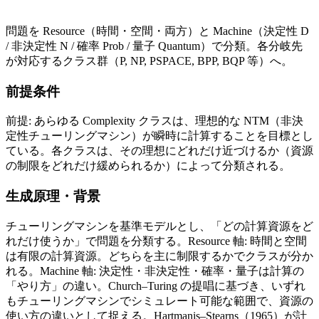
問題を Resource（時間・空間・両方）と Machine（決定性 D
/ 非決定性 N / 確率 Prob / 量子 Quantum）で分類。各分岐先
が対応するクラス群（P, NP, PSPACE, BPP, BQP 等）へ。
前提条件
前提: あらゆる Complexity クラスは、理想的な NTM（非決
定性チューリングマシン）が瞬時に計算することを目標とし
ている。各クラスは、その理想にどれだけ近づけるか（資源
の制限をどれだけ緩められるか）によって分類される。
生成原理・背景
チューリングマシンを基準モデルとし、「どの計算資源をど
れだけ使うか」で問題を分類する。Resource 軸: 時間と空間
は有限の計算資源。どちらを主に制限するかでクラスが分か
れる。Machine 軸: 決定性・非決定性・確率・量子は計算の
「やり方」の違い。Church–Turing の提唱に基づき、いずれ
もチューリングマシンでシミュレート可能な範囲で、資源の
使い方の違いとして捉える。Hartmanis–Stearns（1965）が計