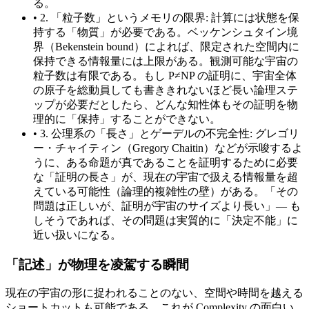
る。
•
2. 「粒子数」というメモリの限界: 計算には状態を保
持する「物質」が必要である。ベッケンシュタイン境
界（Bekenstein bound）によれば、限定された空間内に
保持できる情報量には上限がある。観測可能な宇宙の
粒子数は有限である。もし P≠NP の証明に、宇宙全体
の原子を総動員しても書ききれないほど長い論理ステ
ップが必要だとしたら、どんな知性体もその証明を物
理的に「保持」することができない。
•
3. 公理系の「長さ」とゲーデルの不完全性: グレゴリ
ー・チャイティン（Gregory Chaitin）などが示唆するよ
うに、ある命題が真であることを証明するために必要
な「証明の長さ」が、現在の宇宙で扱える情報量を超
えている可能性（論理的複雑性の壁）がある。「その
問題は正しいが、証明が宇宙のサイズより長い」— も
しそうであれば、その問題は実質的に「決定不能」に
近い扱いになる。
「記述」が物理を凌駕する瞬間
現在の宇宙の形に捉われることのない、空間や時間を越える
ショートカットも可能である。これが Complexity の面白い