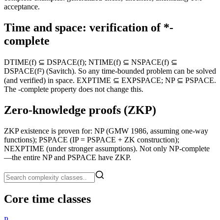
acceptance.
Time and space: verification of *-
complete
DTIME(f) ⊆ DSPACE(f); NTIME(f) ⊆ NSPACE(f) ⊆
DSPACE(f²) (Savitch). So any time-bounded problem can be solved
(and verified) in space. EXPTIME ⊆ EXPSPACE; NP ⊆ PSPACE.
The -complete property does not change this.
Zero-knowledge proofs (ZKP)
ZKP existence is proven for: NP (GMW 1986, assuming one-way
functions); PSPACE (IP = PSPACE + ZK construction);
NEXPTIME (under stronger assumptions). Not only NP-complete
—the entire NP and PSPACE have ZKP.
Core time classes
P