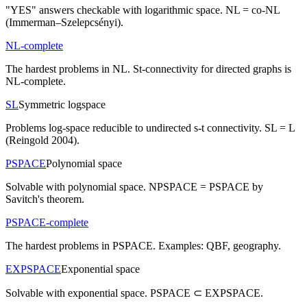
"YES" answers checkable with logarithmic space. NL = co-NL
(Immerman–Szelepcsényi).
NL-complete
The hardest problems in NL. St-connectivity for directed graphs is
NL-complete.
SL
Symmetric logspace
Problems log-space reducible to undirected s-t connectivity. SL = L
(Reingold 2004).
PSPACE
Polynomial space
Solvable with polynomial space. NPSPACE = PSPACE by
Savitch's theorem.
PSPACE-complete
The hardest problems in PSPACE. Examples: QBF, geography.
EXPSPACE
Exponential space
Solvable with exponential space. PSPACE ⊂ EXPSPACE.