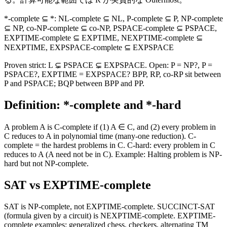
*-complete ⊆ *: NL-complete ⊆ NL, P-complete ⊆ P, NP-complete
⊆ NP, co-NP-complete ⊆ co-NP, PSPACE-complete ⊆ PSPACE,
EXPTIME-complete ⊆ EXPTIME, NEXPTIME-complete ⊆
NEXPTIME, EXPSPACE-complete ⊆ EXPSPACE
Proven strict: L ⊊ PSPACE ⊊ EXPSPACE. Open: P = NP?, P =
PSPACE?, EXPTIME = EXPSPACE? BPP, RP, co-RP sit between
P and PSPACE; BQP between BPP and PP.
Definition: *-complete and *-hard
A problem A is C-complete if (1) A ∈ C, and (2) every problem in
C reduces to A in polynomial time (many-one reduction). C-
complete = the hardest problems in C. C-hard: every problem in C
reduces to A (A need not be in C). Example: Halting problem is NP-
hard but not NP-complete.
SAT vs EXPTIME-complete
SAT is NP-complete, not EXPTIME-complete. SUCCINCT-SAT
(formula given by a circuit) is NEXPTIME-complete. EXPTIME-
complete examples: generalized chess, checkers, alternating TM