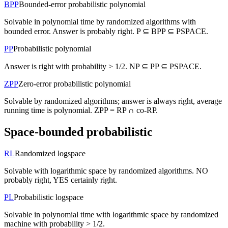
BPP
Bounded-error probabilistic polynomial
Solvable in polynomial time by randomized algorithms with
bounded error. Answer is probably right. P ⊆ BPP ⊆ PSPACE.
PP
Probabilistic polynomial
Answer is right with probability > 1/2. NP ⊆ PP ⊆ PSPACE.
ZPP
Zero-error probabilistic polynomial
Solvable by randomized algorithms; answer is always right, average
running time is polynomial. ZPP = RP ∩ co-RP.
Space-bounded probabilistic
RL
Randomized logspace
Solvable with logarithmic space by randomized algorithms. NO
probably right, YES certainly right.
PL
Probabilistic logspace
Solvable in polynomial time with logarithmic space by randomized
machine with probability > 1/2.