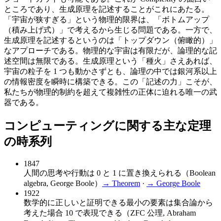
ところであり、生成原理を記述することがこれにあたる。
「宇宙が狭すぎる」という物理的限界は、「ボトムアップ
（積み上げ式）」で考えるから生じる問題である。一方で、
生成原理を記述するというのは「トップダウン（俯瞰的）」
なアプローチである。物理的な宇宙は有限だが、論理的な記
述空間は無限である。生成原理という「種火」さえあれば、
宇宙の粒子を 1 つも動かさずとも、論理の中では銀河系以上
の情報密度を瞬時に構築できる。この「記述の力」こそが、
私たちが物理的制約を超えて複雑性の正体に迫れる唯一の武
器である。
コンピューティングに関する主な定理
の時系列
1847
人間の思考や行動は 0 と 1 に置き換えられる（Boolean
algebra, George Boole）
→ Theorem
·
→
George Boole
1922
数学的に正しいと証明できる最小の要素は集合論から
考えた場合 10 で表現できる（ZFC 公理, Abraham