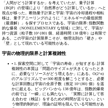
「人間がどう計算するか」を考えていたが、量子計算
（BQP）の登場により「自然界がどう計算しているか」へと
視点が移った。断熱量子計算と宇宙: 宇宙の冷却過程や相転
移は、量子アニーリングのように「エネルギーの最低状態
（最適解）」を探すプロセスである。宇宙の限界: 指数関数
的な爆発（NONELEMENTARY な領域）に対して、宇宙が
持つ資源（粒子数 10^{80} 個、経過時間 138 億年）は有限で
ある。この宇宙の計算限界こそが、物理法則の「硬さ」や
「壁」として現れている可能性がある。
宇宙の物理的限界と計算複雑性
•
1. 探索空間に対して「宇宙の寿命」が短すぎる: 計算
複雑性の本質は「問題のサイズ n が大きくなったとき
に、必要なリソースがどう増えるか」にある。O(2^n)
のアルゴリズムで n=300 程度を解こうとすると、必要
な計算回数は宇宙の全原子数（推定 10^{80} 個）を遥
かに超える。ビッグバンから 138 億年は、指数的爆発
の前では「一瞬」にも満たない。「実際に計算して答
え合わせ（検証）をするための時間が足りない」とい
う物理的制約が、理論の証明を阻んでいる可能性があ