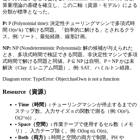
算量理論の基礎を確立し、この二軸（資源・モデル）による
分類が標準となった。
P:
P (Polynomial time): 決定性チューリングマシンで多項式時
間 O(n^k) で解ける問題。「効率的に解ける」とされるクラ
ス。例: ソート、最短経路、線形計画。
NP:
NP (Nondeterministic Polynomial): 解の候補が与えられた
とき、多項式時間で検証できる問題。非決定性マシンで多項
式時間で解ける問題と同値。P ⊆ NP は自明。P = NP かは未
解決（Clay ミレニアム問題）。例: SAT、ハミルトン経路。
Diagram error: TypeError: Object.hasOwn is not a function
Resource（資源）
•
Time（時間）:
チューリングマシンが停止するまでの
ステップ数。入力サイズ n の関数で測る（例: O(n²),
O(2^n)）。
•
Space（空間）:
作業テープで使用するセル数（メモ
リ）。入力テープ除く。例: O(log n), O(n)。
•
Both（両方）:
時間と空間の両方で制限。PH や