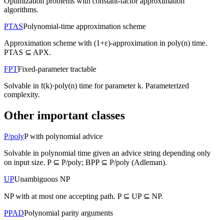
Optimization problems with constant-factor approximation
algorithms.
PTAS
Polynomial-time approximation scheme
Approximation scheme with (1+ε)-approximation in poly(n) time.
PTAS ⊆ APX.
FPT
Fixed-parameter tractable
Solvable in f(k)·poly(n) time for parameter k. Parameterized
complexity.
Other important classes
P/poly
P with polynomial advice
Solvable in polynomial time given an advice string depending only
on input size. P ⊆ P/poly; BPP ⊆ P/poly (Adleman).
UP
Unambiguous NP
NP with at most one accepting path. P ⊆ UP ⊆ NP.
PPAD
Polynomial parity arguments