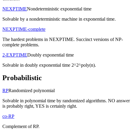
NEXPTIME
Nondeterministic exponential time
Solvable by a nondeterministic machine in exponential time.
NEXPTIME-complete
The hardest problems in NEXPTIME. Succinct versions of NP-
complete problems.
2-EXPTIME
Doubly exponential time
Solvable in doubly exponential time 2^2^poly(n).
Probabilistic
RP
Randomized polynomial
Solvable in polynomial time by randomized algorithms. NO answer
is probably right, YES is certainly right.
co-RP
Complement of RP.