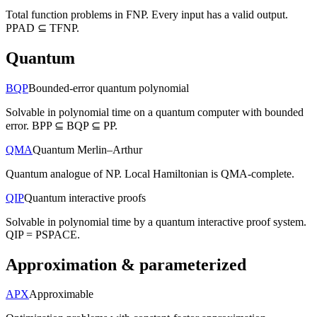
Total function problems in FNP. Every input has a valid output.
PPAD ⊆ TFNP.
Quantum
BQP
Bounded-error quantum polynomial
Solvable in polynomial time on a quantum computer with bounded
error. BPP ⊆ BQP ⊆ PP.
QMA
Quantum Merlin–Arthur
Quantum analogue of NP. Local Hamiltonian is QMA-complete.
QIP
Quantum interactive proofs
Solvable in polynomial time by a quantum interactive proof system.
QIP = PSPACE.
Approximation & parameterized
APX
Approximable